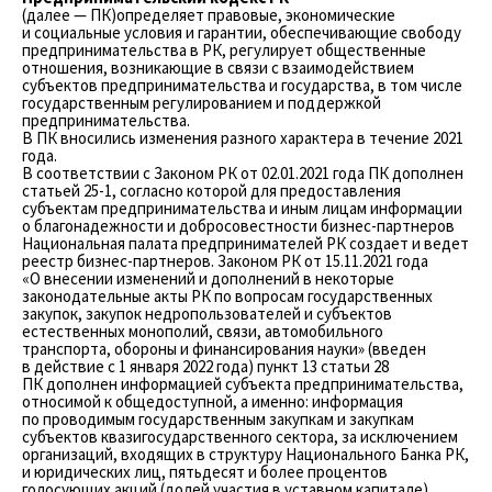
(далее — ПК)определяет правовые, экономические
и социальные условия и гарантии, обеспечивающие свободу
предпринимательства в РК, регулирует общественные
отношения, возникающие в связи с взаимодействием
субъектов предпринимательства и государства, в том числе
государственным регулированием и поддержкой
предпринимательства.
В ПК вносились изменения разного характера в течение 2021
года.
В соответствии с Законом РК от 02.01.2021 года ПК дополнен
статьей 25-1, согласно которой для предоставления
субъектам предпринимательства и иным лицам информации
о благонадежности и добросовестности бизнес-партнеров
Национальная палата предпринимателей РК создает и ведет
реестр бизнес-партнеров. Законом РК от 15.11.2021 года
«О внесении изменений и дополнений в некоторые
законодательные акты РК по вопросам государственных
закупок, закупок недропользователей и субъектов
естественных монополий, связи, автомобильного
транспорта, обороны и финансирования науки» (введен
в действие с 1 января 2022 года) пункт 13 статьи 28
ПК дополнен информацией субъекта предпринимательства,
относимой к общедоступной, а именно: информация
по проводимым государственным закупкам и закупкам
субъектов квазигосударственного сектора, за исключением
организаций, входящих в структуру Национального Банка РК,
и юридических лиц, пятьдесят и более процентов
голосующих акций (долей участия в уставном капитале)