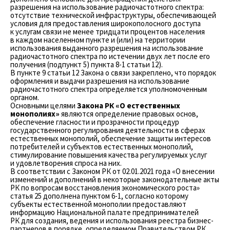
разрешения на использование радиочастотного спектра:
отсутствие технической инфраструктуры, обеспечивающей
условия для предоставления широкополосного доступа
к услугам связи не менее тридцати процентов населения
в каждом населенном пункте и (или) на территории
использования выданного разрешения на использование
радиочастотного спектра по истечении двух лет после его
получения (подпункт 5) пункта 8-1 статьи 12).
В пункте 9 статьи 12 Закона о связи закреплено, что порядок
оформления и выдачи разрешения на использование
радиочастотного спектра определяется уполномоченным
органом.
Основными целями
Закона РК «О естественных
монополиях»
являются определение правовых основ,
обеспечение гласности и прозрачности процедур
государственного регулирования деятельности в сферах
естественных монополий, обеспечение защиты интересов
потребителей и субъектов естественных монополий,
стимулирование повышения качества регулируемых услуг
и удовлетворения спроса на них.
В соответствии с Законом РК от 02.01.2021 года «О внесении
изменений и дополнений в некоторые законодательные акты
РК по вопросам восстановления экономического роста»
статья 25 дополнена пунктом 6-1, согласно которому
субъекты естественной монополии предоставляют
информацию Национальной палате предпринимателей
РК для создания, ведения и использования реестра бизнес-
партнеров в порядке, определяемом Правительством РК.