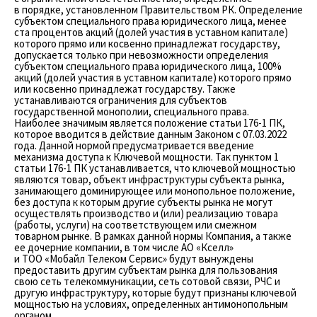
в порядке, установленном Правительством РК. Определение
субъектом специального права юридического лица, менее
ста процентов акций (долей участия в уставном капитале)
которого прямо или косвенно принадлежат государству,
допускается только при невозможности определения
субъектом специального права юридического лица, 100%
акций (долей участия в уставном капитале) которого прямо
или косвенно принадлежат государству. Также
устанавливаются ограничения для субъектов
государственной монополии, специального права.
Наиболее значимым является положение статьи ­176-1 ПК,
которое вводится в действие данным Законом с 07.03.2022
года. Данной нормой предусматривается введение
механизма доступа к Ключевой мощности. Так пунктом 1
статьи 176-1 ПК устанавливается, что ключевой мощностью
являются товар, объект инфраструктуры субъекта рынка,
занимающего доминирующее или монопольное положение,
без доступа к которым другие субъекты рынка не могут
осуществлять производство и (или) реализацию товара
(работы, услуги) на соответствующем или смежном
товарном рынке. В рамках данной нормы Компания, а также
ее дочерние компании, в том числе АО «Кселл»
и ТОО «Мобайл Телеком Сервис» будут вынуждены
предоставить другим субъектам рынка для пользования
свою сеть телекоммуникации, сеть сотовой связи, РЧС и
другую инфраструктуру, которые будут признаны ключевой
мощностью на условиях, определенных антимонопольным
органом.