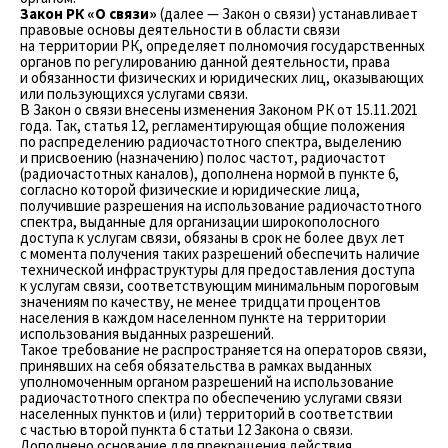
Закон РК «О связи»
(далее — Закон о связи) устанавливает
правовые основы деятельности в области связи
на территории РК, определяет полномочия государственных
органов по регулированию данной деятельности, права
и обязанности физических и юридических лиц, оказывающих
или пользующихся услугами связи.
В Закон о связи внесены изменения Законом РК от 15.11.2021
года. Так, статья 12, регламентирующая общие положения
по распределению радиочастотного спектра, выделению
и присвоению (назначению) полос частот, радиочастот
(радиочастотных каналов), дополнена нормой в пункте 6,
согласно которой физические и юридические лица,
получившие разрешения на использование радиочастотного
спектра, выданные для организации широкополосного
доступа к услугам связи, обязаны в срок не более двух лет
с момента получения таких разрешений обеспечить наличие
технической инфраструктуры для предоставления доступа
к услугам связи, соответствующим минимальным пороговым
значениям по качеству, не менее тридцати процентов
населения в каждом населенном пункте на территории
использования выданных разрешений.
Такое требование не распространяется на операторов связи,
принявших на себя обязательства в рамках выданных
уполномоченным органом разрешений на использование
радиочастотного спектра по обеспечению услугами связи
населенных пунктов и (или) территорий в соответствии
с частью второй пункта 6 статьи 12 Закона о связи.
Дополнено основание для прекращения действия