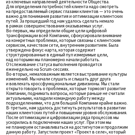
из ключевых направлений деятельности Общества.
Для определения потребностей клиента надо смотреть
на предоставляемый сервис глазами клиентов — это очень
важно для понимания развития и оптимизации клиентских
путей. За прошедший год нам удалось сделать немало
в рамках совершенствования оказываемых услуг.
Во-первых, мы определили общие цели цифровой
трансформации всей Компании, сфокусировали внимание
на конкретных проблемах, которые связаны с клиентским
сервисом, качеством сети, внутренним развитием. Была
утверждена фокус-карта, которая содержит
структурированные в единый пул измеримые цели,
над которыми мы планомерно начали работать.
Отслеживание статуса выполнения проводится
еженедельно на Scrum-сессиях.
Во-вторых, немаловажным является выстраивание культуры
изменений. Мы начали слушать и слышать друг друга
и вовлекать кроссфункциональные дивизионы. Мы стали
открыто говорить о проблемах, которые тормозят развитие
Компании, поднимать вопросы, которые раньше не считали
актуальными, наладили командную работу между
подразделениями, что для большой Компании крайне важно.
В-третьих, нам удалось достигнуть результатов в развитии
наших клиентских путей и повышении уровня обслуживания.
После оптимизации и цифровизации ряда процессов мы
ускорились в подключении наших услуг. При этом мы
не планируем останавливаться на достигнутом и продолжим
данную работу. Запустили проект «Проект в селе», который