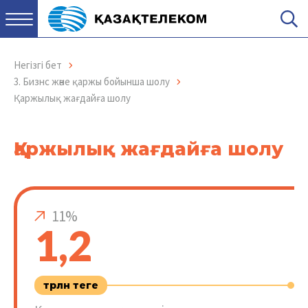
Негізгі бет
3. Бизнс және қаржы бойынша шолу
Қаржылық жағдайға шолу
Қаржылық жағдайға шолу
11%
1,2
трлн теңге