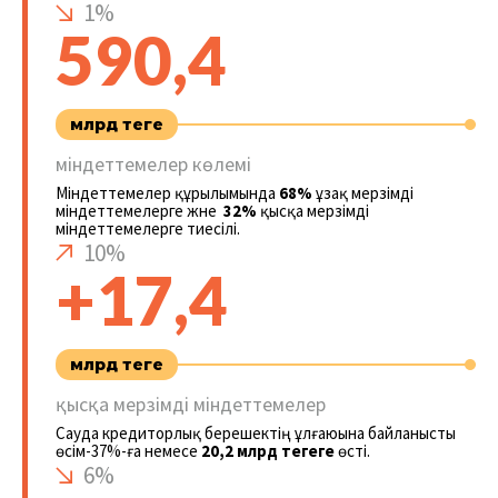
1%
590,4
млрд теңге
міндеттемелер көлемі
Міндеттемелер құрылымында
68%
ұзақ мерзімді
міндеттемелерге және
32%
қысқа мерзімді
міндеттемелерге тиесілі.
10%
+17,4
млрд теңге
қысқа мерзімді міндеттемелер
Сауда кредиторлық берешектің ұлғаюына байланысты
өсім-37%-ға немесе
20,2 млрд теңгеге
өсті.
6%