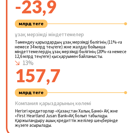
-23,9
млрд теңге
ұзақ мерзімді міндеттемелер
Төмендеу қарыздардың ұзақ мерзімді бөлігінің (11%-ға
немесе 34 млрд теңгеге) және жалдау бойынша
міндеттемелердің ұзақ мерзімді бөлігінің (20%-ға немесе
12,6 млрд теңгеге) қысқаруымен байланысты.
13%
157,7
млрд теңге
Компания қарыздарының көлемі
Негізгі кредиторлар «Қазақстан Халық Банкі» АҚ және
«First Heartland Jusan Bank»АҚ болып табылады.
Қаржыландыру ашық кредиттік желілер шеңберінде
жүзеге асырылады.