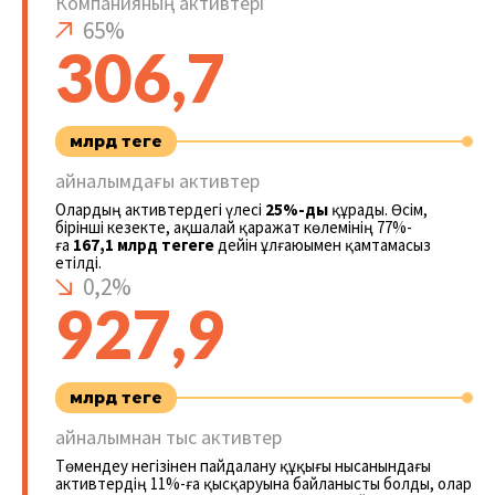
Компанияның активтері
65%
306,7
млрд теңге
айналымдағы активтер
Олардың активтердегі үлесі
25%-ды
құрады. Өсім,
бірінші кезекте, ақшалай қаражат көлемінің 77%-
ға
167,1 млрд теңгеге
дейін ұлғаюымен қамтамасыз
етілді.
0,2%
927,9
млрд теңге
айналымнан тыс активтер
Төмендеу негізінен пайдалану құқығы нысанындағы
активтердің 11%-ға қысқаруына байланысты болды, олар