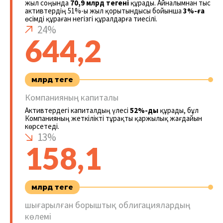
жыл соңында
70,9 млрд теңгені
құрады. Айналымнан тыс
активтердің 51%-ы жыл қорытындысы бойынша
3%-ға
өсімді құраған негізгі құралдарға тиесілі.
24%
644,2
млрд теңге
Компанияның капиталы
Активтердегі капиталдың үлесі
52%-ды
құрады, бұл
Компанияның жеткілікті тұрақты қаржылық жағдайын
көрсетеді.
13%
158,1
млрд теңге
шығарылған борыштық облигациялардың
көлемі