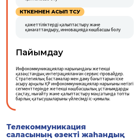
КҮТКЕННЕН АСЫП ТҮСУ
қажеттіліктерді қалыптастыру және
қанағаттандыру, инновацияда көшбасшы болу
Пайымдау
Инфокоммуникациялар нарығындағы жетекші
қазақстандық интеграцияланған сервис-провайдер.
Стратегиялық бастамалар мен даму бағыттарын іске
асыру арқылы ҚР инфокоммуникациялар нарығының негізгі
сегменттерінде жетекші көшбасшылық ұстанымдарды
сақтау, нығайту және қалыптастыру мақсатында топтың
барлық қатысушыларының үйлесімді іс-қимылы.
Телекоммуникация
саласының өзекті жаһандық