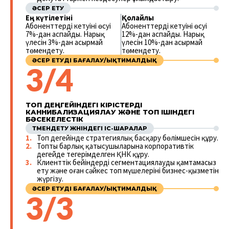
ӘСЕР ЕТУ
Ең күтілетіні
Қолайлы
Абоненттердің кетуінің өсуі
Абоненттердің кетуінің өсуі
7%-дан аспайды. Нарық
12%-дан аспайды. Нарық
үлесін 3%-дан асырмай
үлесін 10%-дан асырмай
төмендету.
төмендету.
ӘСЕР ЕТУДІ БАҒАЛАУ/ЫҚТИМАЛДЫҚ
3/4
ТОП ДЕҢГЕЙІНДЕГІ КІРІСТЕРДІ
КАННИБАЛИЗАЦИЯЛАУ ЖӘНЕ ТОП ІШІНДЕГІ
БӘСЕКЕЛЕСТІК
ТӨМЕНДЕТУ ЖӨНІНДЕГІ ІС-ШАРАЛАР
Топ деңгейінде стратегиялық басқару бөлімшесін құру.
Топтың барлық қатысушыларына корпоративтік
деңгейде теңгерімделген ҚНК құру.
Клиенттік бейіндерді сегментациялауды қамтамасыз
ету және оған сәйкес топ мүшелерінің бизнес-қызметін
жүргізу.
ӘСЕР ЕТУДІ БАҒАЛАУ/ЫҚТИМАЛДЫҚ
3/3