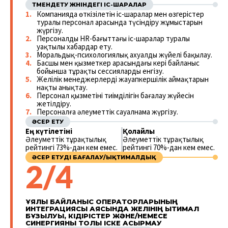
ТӨМЕНДЕТУ ЖӨНІНДЕГІ ІС-ШАРАЛАР
Компанияда өткізілетін іс-шаралар мен өзгерістер
туралы персонал арасында түсіндіру жұмыстарын
жүргізу.
Персоналды HR-бағыттағы іс-шаралар туралы
уақтылы хабардар ету.
Моральдық-психологиялық ахуалды жүйелі бақылау.
Басшы мен қызметкер арасындағы кері байланыс
бойынша тұрақты сессияларды енгізу.
Желілік менеджерлердің жауапкершілік аймақтарын
нақты анықтау.
Персонал қызметінің тиімділігін бағалау жүйесін
жетілдіру.
Персоналға әлеуметтік сауалнама жүргізу.
ӘСЕР ЕТУ
Ең күтілетіні
Қолайлы
Әлеуметтік тұрақтылық
Әлеуметтік тұрақтылық
рейтингі 73%-дан кем емес.
рейтингі 70%-дан кем емес.
ӘСЕР ЕТУДІ БАҒАЛАУ/ЫҚТИМАЛДЫҚ
2/4
ҰЯЛЫ БАЙЛАНЫС ОПЕРАТОРЛАРЫНЫҢ
ИНТЕГРАЦИЯСЫ АЯСЫНДА ЖЕЛІНІҢ ЫҚТИМАЛ
БҰЗЫЛУЫ, КІДІРІСТЕР ЖӘНЕ/НЕМЕСЕ
СИНЕРГИЯНЫ ТОЛЫҚ ІСКЕ АСЫРМАУ