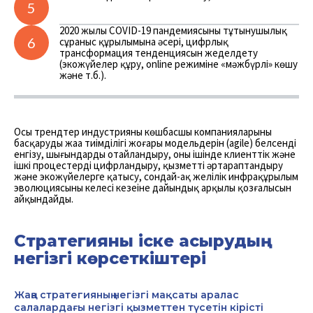
5
2020 жылы COVID-19 пандемиясының тұтынушылық
6
сұраныс құрылымына әсері, цифрлық
трансформация тенденциясын жеделдету
(экожүйелер құру, online режиміне «мәжбүрлі» көшу
және т.б.).
Осы трендтер индустрияның көшбасшы компанияларының
басқарудың жаңа тиімділігі жоғары модельдерін (agile) белсенді
енгізу, шығындарды оңтайландыру, оның ішінде клиенттік және
ішкі процестерді цифрландыру, қызметті әртараптандыру
және экожүйелерге қатысу, сондай-ақ желілік инфрақұрылым
эволюциясының келесі кезеңіне дайындық арқылы қозғалысын
айқындайды.
Стратегияны іске асырудың
негізгі көрсеткіштері
Жаңа стратегияның негізгі мақсаты аралас
салалардағы негізгі қызметтен түсетін кірісті