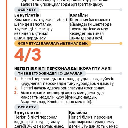
валюталық позицияларды әртараптандыру.
ӘСЕР ЕТУ
Ең күтілетіні
Қолайлы
Компанияның тәуекел-тәбеті
Компания басшылығы
шегінде валюталық
айқындаған шектерде
тәуекелді іске асыру
тәуекелді іске асыру
кезіндегі ықтимал
кезіндегі ықтимал
шығындардың өсуі.
шығындардың өсуі.
ӘСЕР ЕТУДІ БАҒАЛАУ/ЫҚТИМАЛДЫҚ
4/3
НЕГІЗГІ БІЛІКТІ ПЕРСОНАЛДЫ ЖОҒАЛТУ ҚАУПІ
ТӨМЕНДЕТУ ЖӨНІНДЕГІ ІС-ШАРАЛАР
Негізгі персоналды ынталандырудың ашық жүйесін
құру/негізгі персоналды тану құралдарын дамыту.
Негізгі лауазымдарға орналасуды жоспарлау.
Білікті қызметкерлерді оқыту мен дамытудың
мақсатты моделін құру (функционалдық
Академиялар, Көшбасшылық мектебі).
ӘСЕР ЕТУ
Ең күтілетіні
Қолайлы
Негізгі білікті персонал
Негізгі білікті персонал
кадрларының тұрақтамау
кадрларының тұрақтамау
деңгейі 3%-дан артық емес.
деңгейі 5%-дан артық емес.