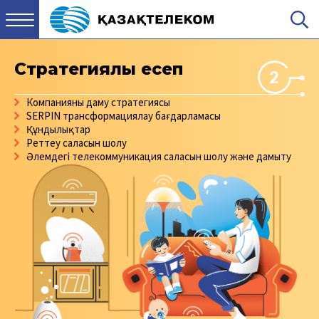
Стратегиялық есеп
2
Компанияның даму стратегиясы
SERPIN трансформациялау бағдарламасы
Құндылықтар
Реттеу саласын шолу
Әлемдегі телеком­муника­ция саласын шолу және дамыту