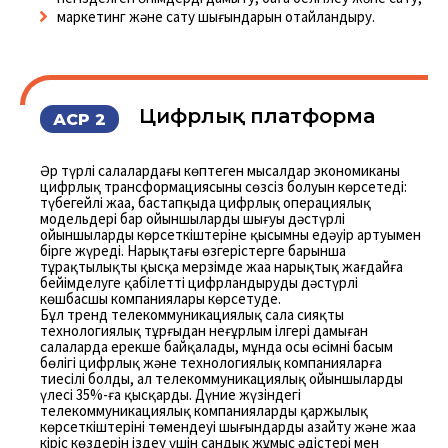
маркетинг және сату шығындарын оңтайландыру.
Цифрлық платформа
АСР 2
Әр түрлі салалардағы көптеген мысалдар экономиканың
цифрлық трансформациясының сөзсіз болуын көрсетеді:
түбегейлі жаңа, бастапқыда цифрлық операциялық
модельдері бар ойыншылардың шығуы дәстүрлі
ойыншылардың көрсеткіштеріне қысымның едәуір артуымен
бірге жүреді. Нарықтағы өзгерістерге барынша
тұрақтылықты қысқа мерзімде жаңа нарықтық жағдайға
бейімделуге қабілетті цифрландырудың дәстүрлі
көшбасшы компаниялары көрсетуде.
Бұл тренд телекоммуникациялық сала сияқты
технологиялық тұрғыдан неғұрлым ілгері дамыған
салаларда ерекше байқалады, мұнда осы өсімнің басым
бөлігі цифрлық және технологиялық компанияларға
тиесілі болды, ал телекоммуникациялық ойыншылардың
үлесі 35%-ға қысқарды. Дүние жүзіндегі
телекоммуникациялық компаниялардың қаржылық
көрсеткіштерінің төмендеуі шығындарды азайту және жаңа
кіріс көздерін іздеу үшін сандық жұмыс әдістері мен