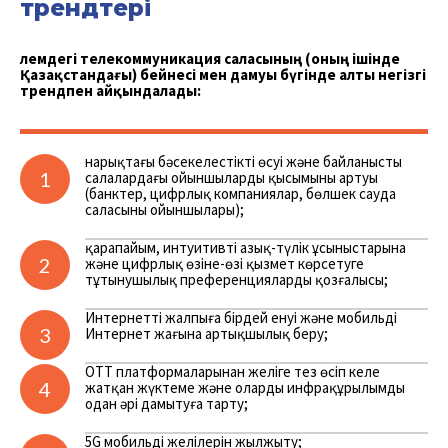
трендтері
Әлемдегі телекоммуникация саласының (оның ішінде
Қазақстандағы) бейнесі мен дамуы бүгінде алты негізгі
трендпен айқындалады:
нарықтағы бәсекелестіктің өсуі және байланысты
1
салалардағы ойыншылардың қысымының артуы
(банктер, цифрлық компаниялар, бөлшек сауда
саласының ойыншылары);
қарапайым, интуитивті азық-түлік ұсыныстарына
2
және цифрлық өзіне-өзі қызмет көрсетуге
тұтынушылық преференциялардың қозғалысы;
Интернеттің жалпыға бірдей енуі және мобильді
3
Интернет жағына артықшылық беру;
OTT платформаларынан желіге тез өсіп келе
4
жатқан жүктеме және оларды инфрақұрылымды
одан әрі дамытуға тарту;
5G мобильді желілерін жылжыту;