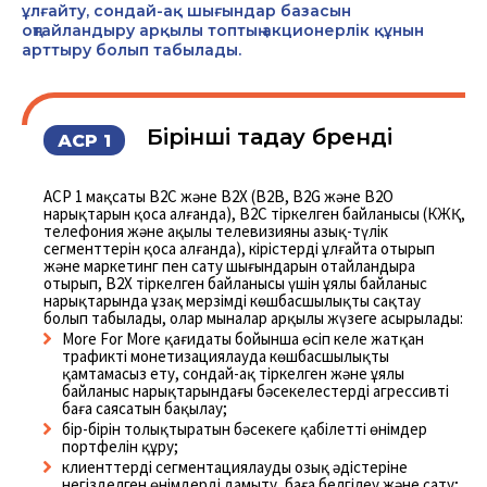
ұлғайту, сондай-ақ шығындар базасын
оңтайландыру арқылы топтың акционерлік құнын
арттыру болып табылады.
Бірінші таңдау бренді
АСР 1
АСР 1 мақсаты B2C және В2Х (B2B, B2G және В2О
нарықтарын қоса алғанда), B2C тіркелген байланысы (КЖҚ,
телефония және ақылы телевизияның азық-түлік
сегменттерін қоса алғанда), кірістерді ұлғайта отырып
және маркетинг пен сату шығындарын оңтайландыра
отырып, В2Х тіркелген байланысы үшін ұялы байланыс
нарықтарында ұзақ мерзімді көшбасшылықты сақтау
болып табылады, олар мыналар арқылы жүзеге асырылады:
More For More қағидаты бойынша өсіп келе жатқан
трафикті монетизациялауда көшбасшылықты
қамтамасыз ету, сондай-ақ тіркелген және ұялы
байланыс нарықтарындағы бәсекелестердің агрессивті
баға саясатын бақылау;
бір-бірін толықтыратын бәсекеге қабілетті өнімдер
портфелін құру;
клиенттерді сегментациялаудың озық әдістеріне
негізделген өнімдерді дамыту, баға белгілеу және сату;