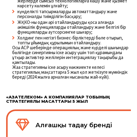
жерлерде сымсыз технологияларға көшу және қызмет
көрсету көлемін ұлғайту;
күнделікті тапсырмаларды автоматтандыру және
персоналдың тиімділігін басқару;
ЖҚКО-ны одан әрі оңтайландыруды қоса алғанда
әкімшілік функцияларды оңтайландыру және белгілі бір
функцияларды аутсорсингке шығару;
Холдинг пен негізгі бизнес-бірліктерді бөле отырып,
топтың ұйымдық құрылымын оңтайландыру.
Осы АСР шеңберінде операциялық және күрделі шығындар
бөлігінде синергияны іске асыру үшін топ құрамындағы
ұтқыр активтер желілерін интеграциялау тақырыбы да
қамтылады.
Жаңа стратегияны іске асыру көкжиекте келесі
стратегиялық мақсаттарға 5 жыл қол жеткізуге мүмкіндік
береді (2024 жылға арналған нысаналы жай-күйі).
«ҚАЗАҚТЕЛЕКОМ» АҚ КОМПАНИЯЛАР ТОБЫНЫҢ
СТРАТЕГИЯЛЫҚ МАҚСАТТАРЫ 5 ЖЫЛ
Алғашқы таңдау бренді