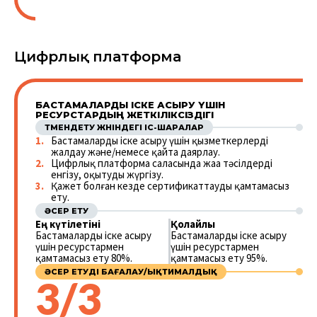
Цифрлық платформа
БАСТАМАЛАРДЫ ІСКЕ АСЫРУ ҮШІН
РЕСУРСТАРДЫҢ ЖЕТКІЛІКСІЗДІГІ
ТӨМЕНДЕТУ ЖӨНІНДЕГІ ІС-ШАРАЛАР
Бастамаларды іске асыру үшін қызметкерлерді
жалдау және/немесе қайта даярлау.
Цифрлық платформа саласында жаңа тәсілдерді
енгізу, оқытуды жүргізу.
Қажет болған кезде сертификаттауды қамтамасыз
ету.
ӘСЕР ЕТУ
Ең күтілетіні
Қолайлы
Бастамаларды іске асыру
Бастамаларды іске асыру
үшін ресурстармен
үшін ресурстармен
қамтамасыз ету 80%.
қамтамасыз ету 95%.
ӘСЕР ЕТУДІ БАҒАЛАУ/ЫҚТИМАЛДЫҚ
3/3