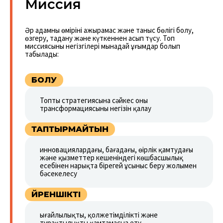
Миссия
Әр адамның өмірінің ажырамас және таныс бөлігі болу,
өзгеру, таңдану және күткеннен асып түсу. Топ
миссиясының негізгілері мынадай ұғымдар болып
табылады:
БОЛУ
Топтың стратегиясына сәйкес оның
трансформациясының негізін қалау
ТАПТЫРМАЙТЫН
инновациялардағы, бағадағы, өңірлік қамтудағы
және қызметтер кешеніндегі көшбасшылық
есебінен нарықта бірегей ұсыныс беру жолымен
бәсекелесу
ҮЙРЕНШІКТІ
ыңғайлылықты, қолжетімділікті және
тұрақтылықты қамтамасыз ету