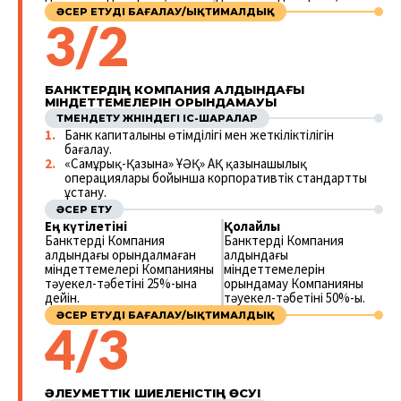
ӘСЕР ЕТУДІ БАҒАЛАУ/ЫҚТИМАЛДЫҚ
3/2
БАНКТЕРДІҢ КОМПАНИЯ АЛДЫНДАҒЫ
МІНДЕТТЕМЕЛЕРІН ОРЫНДАМАУЫ
ТӨМЕНДЕТУ ЖӨНІНДЕГІ ІС-ШАРАЛАР
Банк капиталының өтімділігі мен жеткіліктілігін
бағалау.
«Самұрық-Қазына» ҰӘҚ» АҚ қазынашылық
операциялары бойынша корпоративтік стандартты
ұстану.
ӘСЕР ЕТУ
Ең күтілетіні
Қолайлы
Банктердің Компания
Банктердің Компания
алдындағы орындалмаған
алдындағы
міндеттемелері Компанияның
міндеттемелерін
тәуекел-тәбетінің 25%-ына
орындамау Компанияның
дейін.
тәуекел-тәбетінің 50%-ы.
ӘСЕР ЕТУДІ БАҒАЛАУ/ЫҚТИМАЛДЫҚ
4/3
ӘЛЕУМЕТТІК ШИЕЛЕНІСТІҢ ӨСУІ