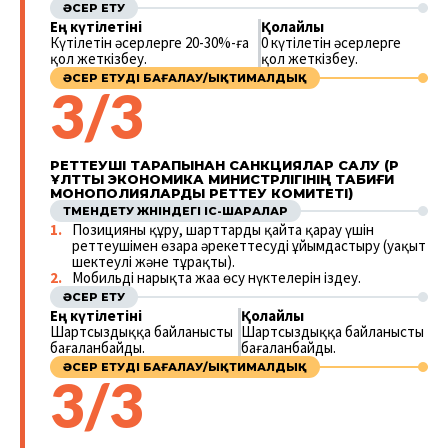
ӘСЕР ЕТУ
Ең күтілетіні
Қолайлы
Күтілетін әсерлерге 20-30%-ға
0 күтілетін әсерлерге
қол жеткізбеу.
қол жеткізбеу.
ӘСЕР ЕТУДІ БАҒАЛАУ/ЫҚТИМАЛДЫҚ
3/3
РЕТТЕУШІ ТАРАПЫНАН САНКЦИЯЛАР САЛУ (ҚР
ҰЛТТЫҚ ЭКОНОМИКА МИНИСТРЛІГІНІҢ ТАБИҒИ
МОНОПОЛИЯЛАРДЫ РЕТТЕУ КОМИТЕТІ)
ТӨМЕНДЕТУ ЖӨНІНДЕГІ ІС-ШАРАЛАР
Позицияны құру, шарттарды қайта қарау үшін
реттеушімен өзара әрекеттесуді ұйымдастыру (уақыт
шектеулі және тұрақты).
Мобильді нарықта жаңа өсу нүктелерін іздеу.
ӘСЕР ЕТУ
Ең күтілетіні
Қолайлы
Шартсыздыққа байланысты
Шартсыздыққа байланысты
бағаланбайды.
бағаланбайды.
ӘСЕР ЕТУДІ БАҒАЛАУ/ЫҚТИМАЛДЫҚ
3/3