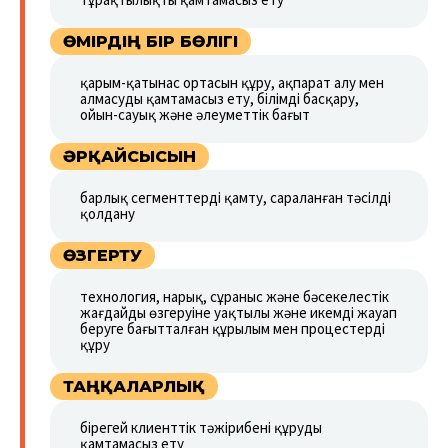
ӨМІРДІҢ БІР БӨЛІГІ
қарым-қатынас ортасын құру, ақпарат алу мен
алмасуды қамтамасыз ету, білімді басқару,
ойын-сауық және әлеуметтік бағыт
ӘРҚАЙСЫСЫН
барлық сегменттерді қамту, сараланған тәсілді
қолдану
ӨЗГЕРТУ
технология, нарық, сұраныс және бәсекелестік
жағдайдың өзгеруіне уақтылы және икемді жауап
беруге бағытталған құрылым мен процестерді
құру
ТАҢҚАЛАРЛЫҚ
бірегей клиенттік тәжірибені құруды
қамтамасыз ету