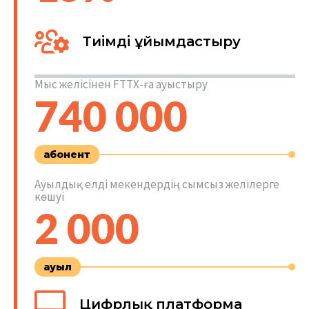
Тиімді ұйымдастыру
Мыс желісінен FTTХ-ға ауыстыру
740 000
абонент
Ауылдық елді мекендердің сымсыз желілерге
көшуі
2 000
ауыл
Цифрлық платформа