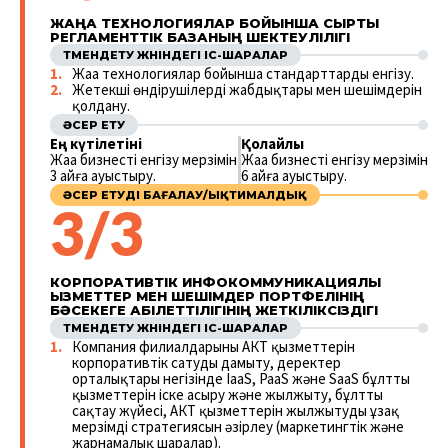
ЖАҢА ТЕХНОЛОГИЯЛАР БОЙЫНША СЫРТҚЫ
РЕГЛАМЕНТТІК БАЗАНЫҢ ШЕКТЕУЛІЛІГІ
ТӨМЕНДЕТУ ЖӨНІНДЕГІ ІС-ШАРАЛАР
Жаңа технологиялар бойынша стандарттарды енгізу.
Жетекші өндірушілердің жабдықтары мен шешімдерін
қолдану.
ӘСЕР ЕТУ
Ең күтілетіні
Қолайлы
Жаңа бизнесті енгізу мерзімін
Жаңа бизнесті енгізу мерзімін
3 айға ауыстыру.
6 айға ауыстыру.
ӘСЕР ЕТУДІ БАҒАЛАУ/ЫҚТИМАЛДЫҚ
3/3
КОРПОРАТИВТІК ИНФОКОММУНИКАЦИЯЛЫҚ
ҚЫЗМЕТТЕР МЕН ШЕШІМДЕР ПОРТФЕЛІНІҢ
БӘСЕКЕГЕ ҚАБІЛЕТТІЛІГІНІҢ ЖЕТКІЛІКСІЗДІГІ
ТӨМЕНДЕТУ ЖӨНІНДЕГІ ІС-ШАРАЛАР
Компания филиалдарының АКТ қызметтерін
корпоративтік сатуды дамыту, деректер
орталықтары негізінде IaaS, PaaS және SaaS бұлтты
қызметтерін іске асыру және жылжыту, бұлтты
сақтау жүйесі, АКТ қызметтерін жылжытудың ұзақ
мерзімді стратегиясын әзірлеу (маркетингтік және
жарнамалық шаралар).