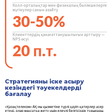
Колл-орталықтар мен физикалық бөлімшелерге
жүгінулер санын азайту
30-50%
Клиенттердің қанағаттанушылығын арттыру —
NPS өсуі
20 п.т.
Стратегияны іске асыру
кезіндегі тәуекелдерді
бағалау
«Қазақтелеком» АҚ-ның қызметіне түрлі қауіп-қатерлер әсер
етеді, олар мақсатқа жету үшін елеулі белгісіздік тудырады.