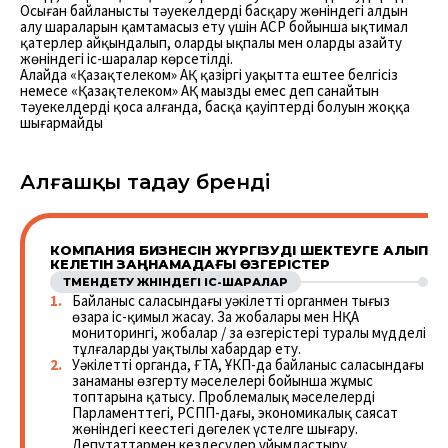
Осыған байланысты тәуекелдерді басқару жөніндегі алдын
алу шараларын қамтамасыз ету үшін АСР бойынша ықтимал
қатерлер айқындалып, олардың ықпалы мен оларды азайту
жөніндегі іс-шаралар көрсетілді.
Алайда «Қазақтелеком» АҚ қазіргі уақытта ештеңе белгісіз
немесе «Қазақтелеком» АҚ маңызды емес деп санайтын
тәуекелдерді қоса алғанда, басқа қауіптердің болуын жоққа
шығармайды
Алғашқы таңдау бренді
КОМПАНИЯ БИЗНЕСІН ЖҮРГІЗУДІ ШЕКТЕУГЕ АЛЫП
КЕЛЕТІН ЗАҢНАМАДАҒЫ ӨЗГЕРІСТЕР
ТӨМЕНДЕТУ ЖӨНІНДЕГІ ІС-ШАРАЛАР
Байланыс саласындағы уәкілетті органмен тығыз
өзара іс-қимыл жасау. Заң жобалары мен НҚА
мониторингі, жобалар / заң өзгерістері туралы мүдделі
тұлғаларды уақтылы хабардар ету.
Уәкілетті органда, ҒТА, ҰКП-да байланыс саласындағы
заңнаманы өзгерту мәселелері бойынша жұмыс
топтарына қатысу. Проблемалық мәселелерді
Парламенттегі, РСПП-дағы, экономикалық саясат
жөніндегі кеңестегі дөңгелек үстелге шығару.
Депутаттармен кездесулер ұйымдастыру.