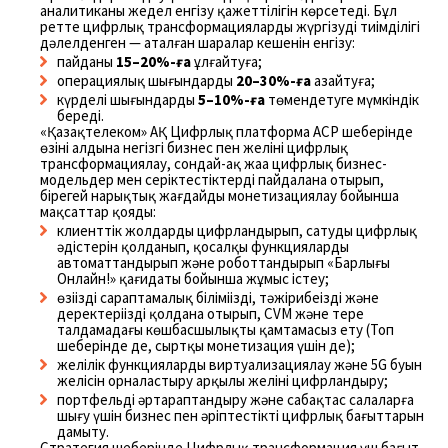
аналитиканы жедел енгізу қажеттілігін көрсетеді. Бұл
ретте цифрлық трансформацияларды жүргізудің тиімділігі
дәлелденген — аталған шаралар кешенін енгізу:
пайданы
15–20%-ға
ұлғайтуға;
операциялық шығындарды
20–30%-ға
азайтуға;
күрделі шығындарды
5–10%-ға
төмендетуге мүмкіндік
береді.
«Қазақтелеком» АҚ Цифрлық платформа АСР шеңберінде
өзінің алдына негізгі бизнес пен желіні цифрлық
трансформациялау, сондай-ақ жаңа цифрлық бизнес-
модельдер мен серіктестіктерді пайдалана отырып,
бірегей нарықтық жағдайды монетизациялау бойынша
мақсаттар қояды:
клиенттік жолдарды цифрландырып, сатудың цифрлық
әдістерін қолданып, қосалқы функцияларды
автоматтандырып және роботтандырып «Барлығы
Онлайн!» қағидаты бойынша жұмыс істеу;
өзіңіздің сараптамалық біліміңізді, тәжірибеңізді және
деректеріңізді қолдана отырып, CVM және терең
талдамадағы көшбасшылықты қамтамасыз ету (Топ
шеңберінде де, сыртқы монетизация үшін де);
желілік функцияларды виртуализациялау және 5G буын
желісін орналастыру арқылы желіні цифрландыру;
портфельді әртараптандыру және сабақтас салаларға
шығу үшін бизнес пен әріптестіктің цифрлық бағыттарын
дамыту.
Стратегия шеңберінде Цифрлық трансформация үш бағыт