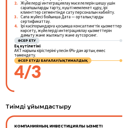
Жүйелерді интеграциялау мәселелерін шешу үшін
сарапшыларды тарту, күшті мемлекет құру, ірі
клиенттер сегментінде сату персоналын көбейту.
Сапа жүйесі бойынша Дата — орталықтарды
сертификаттау.
Ірі кәсіпорындарға қосымша консалтингтік қызметтер
көрсету, жүйелерді интеграциялау қызметтерін
дамыту және жылжыту және аутсорсинг.
ӘСЕР ЕТУ
Ең күтілетіні
АКТ нарығы кірістерінің үлесін 6%-дан артық емес
төмендету.
ӘСЕР ЕТУДІ БАҒАЛАУ/ЫҚТИМАЛДЫҚ
4/3
Тиімді ұйымдастыру
КОМПАНИЯНЫҢ ИНВЕСТИЦИЯЛЫҚ ҚЫЗМЕТІ