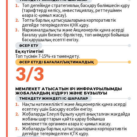
Топ деңгейінде стратегиялық басқару бөлімшесін құру
(тарифтерді келісу, инвестициялау, реттеушімен
өзара іс-қимыл жасау).
Топтың барлық қатысушыларына корпоративтік
деңгейде теңгерімделген ҚНК құру.
Маржиналдылықты және Акционерлік құнға әсерді
бағалау үшін бизнес-бірліктер, топ өнімдері бойынша
басқарушылық есепті енгізу.
ӘСЕР ЕТУ
Ең күтілетіні
Топ түсімін 7-15%-ға төмендету.
ӘСЕР ЕТУДІ БАҒАЛАУ/ЫҚТИМАЛДЫҚ
3/3
МЕМЛЕКЕТ ҚАТЫСАТЫН ІРІ ИНФРАҚҰРЫЛЫМДЫҚ
ЖОБАЛАРДЫҢ КІДІРУІ ЖӘНЕ БҰЗЫЛУЫ
ТӨМЕНДЕТУ ЖӨНІНДЕГІ ІС-ШАРАЛАР
Нақты нәтижелілікті және Акционерлік құнға әсерді
есептеу үшін Басқару есебін енгізу.
Жобалардың Елеулі бұзылу қаупі анықталған жағдайда
жобаның шарттарын қайта қарау бойынша
мемлекеттік органмен өзара іс-қимыл жасау.
Жобалардың барлық қатысушыларына корпоративтік
деңгейде теңгерімделген ҚТК құру.