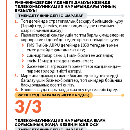
FMS-ӨНІМДЕРДІҢ ҮДЕМЕЛІ ДАМУЫ КЕЗІНДЕ
ТЕЛЕКОММУНИКАЦИЯ НАРЫҒЫНДАҒЫ ҚҰННЫҢ
БҰЗЫЛУЫ
ТӨМЕНДЕТУ ЖӨНІНДЕГІ ІС-ШАРАЛАР
Топ деңгейінде стратегиялық басқару бөлімшесін құру
(Тарифтерді келісу, инвестициялау, реттеушімен
өзара іс-қимыл жасау).
Параметрлерді сақтау үшін топтың барлық мүшелеріне
корпоративті деңгейде теңдестірілген тиімділік құру:
FMS ПӘК-ін ARPU деңгейінде 1050 теңгеден төмен
емес деңгейде қамтамасыз ету;
сим-карталар саны 1,1 млн бірліктен аспайды;
түсім 13 млрд теңгеден төмен емес;
бәсекелестің агрессивті әрекеттері жағдайында—
параметрлердің тиісті өзгеруі.
Маржиналдылықты және Акционерлік құнға әсерді
бағалау үшін бизнес-бірліктер, топ өнімдері бойынша
басқарушылық есепті енгізу.
Бөлшек сауда нарығында жаңа өсу нүктелерін іздеу.
ӘСЕР ЕТУДІ БАҒАЛАУ/ЫҚТИМАЛДЫҚ
3/3
ТЕЛЕКОММУНИКАЦИЯ НАРЫҒЫНДА БАҒА
СОҒЫСЫНЫҢ ЖАҢА КЕЗЕҢІН ІСКЕ ҚОСУ
ТӨМЕНДЕТУ ЖӨНІНДЕГІ ІС-ШАРАЛАР