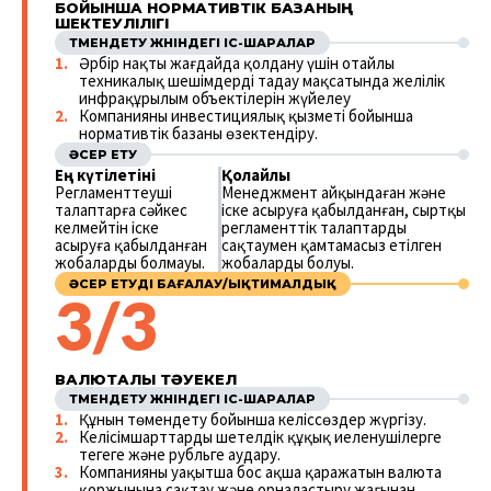
БОЙЫНША НОРМАТИВТІК БАЗАНЫҢ
ШЕКТЕУЛІЛІГІ
ТӨМЕНДЕТУ ЖӨНІНДЕГІ ІС-ШАРАЛАР
Әрбір нақты жағдайда қолдану үшін оңтайлы
техникалық шешімдерді таңдау мақсатында желілік
инфрақұрылым объектілерін жүйелеу
Компанияның инвестициялық қызметі бойынша
нормативтік базаны өзектендіру.
ӘСЕР ЕТУ
Ең күтілетіні
Қолайлы
Регламенттеуші
Менеджмент айқындаған және
талаптарға сәйкес
іске асыруға қабылданған, сыртқы
келмейтін іске
регламенттік талаптарды
асыруға қабылданған
сақтаумен қамтамасыз етілген
жобалардың болмауы.
жобалардың болуы.
ӘСЕР ЕТУДІ БАҒАЛАУ/ЫҚТИМАЛДЫҚ
3/3
ВАЛЮТАЛЫҚ ТӘУЕКЕЛ
ТӨМЕНДЕТУ ЖӨНІНДЕГІ ІС-ШАРАЛАР
Құнын төмендету бойынша келіссөздер жүргізу.
Келісімшарттарды шетелдік құқық иеленушілерге
теңгеге және рубльге аудару.
Компанияның уақытша бос ақша қаражатын валюта
қоржынына сақтау және орналастыру жағынан