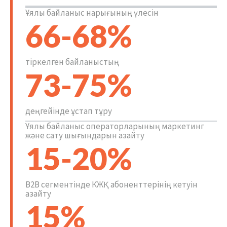
Ұялы байланыс нарығының үлесін
66-68%
тіркелген байланыстың
73-75%
деңгейінде ұстап тұру
Ұялы байланыс операторларының маркетинг
және сату шығындарын азайту
15-20%
B2B сегментінде КЖҚ абоненттерінің кетуін
азайту
15%